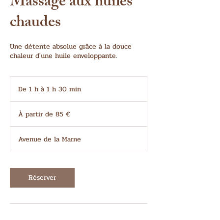
Massage aux huiles
chaudes
Une détente absolue grâce à la douce
chaleur d'une huile enveloppante.
De 1 h à 1 h 30 min
D
e
À
1
partir
À partir de 85 €
à
de
85
1
euros
3
Avenue de la Marne
0
m
i
n
Réserver